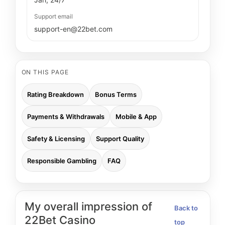
Support email
support-en@22bet.com
ON THIS PAGE
Rating Breakdown
Bonus Terms
Payments & Withdrawals
Mobile & App
Safety & Licensing
Support Quality
Responsible Gambling
FAQ
My overall impression of
Back to
22Bet Casino
top