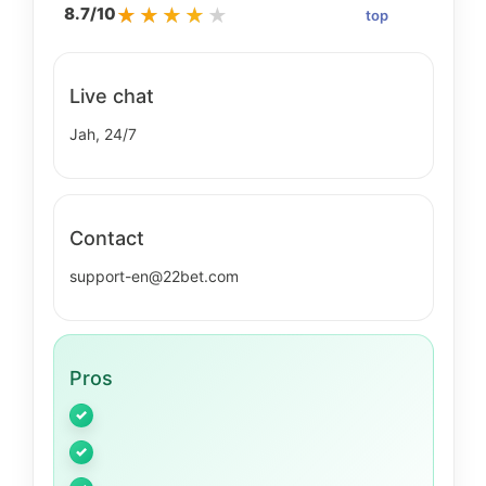
8.7/10
top
Live chat
Jah, 24/7
Contact
support-en@22bet.com
Pros