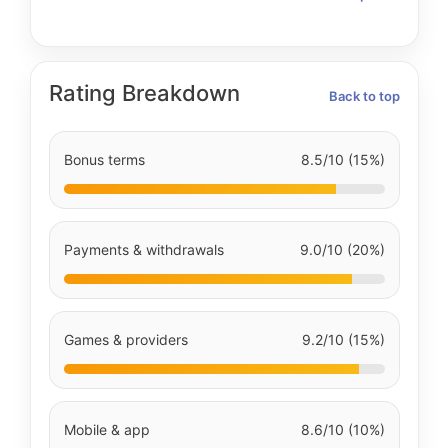
Rating Breakdown
Back to top
Bonus terms
8.5/10
(15%)
Payments & withdrawals
9.0/10
(20%)
Games & providers
9.2/10
(15%)
Mobile & app
8.6/10
(10%)