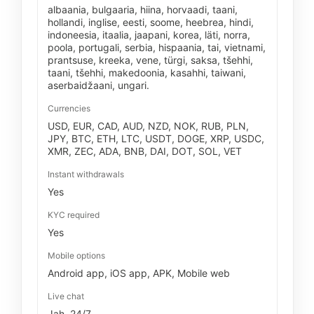
albaania, bulgaaria, hiina, horvaadi, taani,
hollandi, inglise, eesti, soome, heebrea, hindi,
indoneesia, itaalia, jaapani, korea, läti, norra,
poola, portugali, serbia, hispaania, tai, vietnami,
prantsuse, kreeka, vene, türgi, saksa, tšehhi,
taani, tšehhi, makedoonia, kasahhi, taiwani,
aserbaidžaani, ungari.
Currencies
USD, EUR, CAD, AUD, NZD, NOK, RUB, PLN,
JPY, BTC, ETH, LTC, USDT, DOGE, XRP, USDC,
XMR, ZEC, ADA, BNB, DAI, DOT, SOL, VET
Instant withdrawals
Yes
KYC required
Yes
Mobile options
Android app, iOS app, APK, Mobile web
Live chat
Jah, 24/7