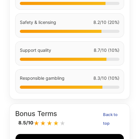
Safety & licensing
8.2/10
(20%)
Support quality
8.7/10
(10%)
Responsible gambling
8.3/10
(10%)
Bonus Terms
Back to
8.5/10
top