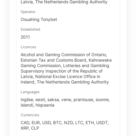
Latvia, The Netherlands Gambling Authority
Operator
Osuahing Tonybet
Established
2011
Licences
Alcohol and Gaming Commission of Ontario,
Estonian Tax and Customs Board, Kahnawake
Gaming Commission, Lotteries and Gambling
Supervisory Inspection of the Republic of
Latvia, National Excise Licence Office in
Ireland, The Netherlands Gambling Authority
Languages
inglise, eesti, saksa, vene, prantsuse, soome,
islandi, hispaania
Currencies
CAD, EUR, USD, BTC, NZD, LTC, ETH, USDT,
XRP, CLP