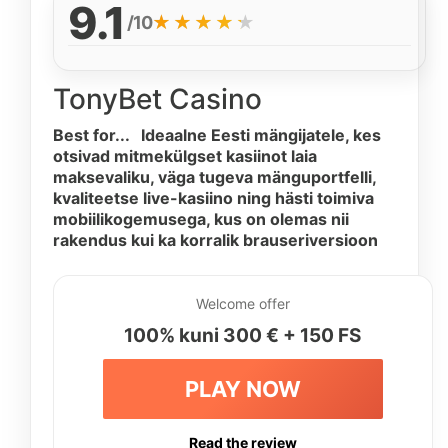
9.1
/10
TonyBet Casino
Best for...
Ideaalne Eesti mängijatele, kes
otsivad mitmekülgset kasiinot laia
maksevaliku, väga tugeva mänguportfelli,
kvaliteetse live-kasiino ning hästi toimiva
mobiilikogemusega, kus on olemas nii
rakendus kui ka korralik brauseriversioon
Welcome offer
100% kuni 300 € + 150 FS
PLAY NOW
Read the review