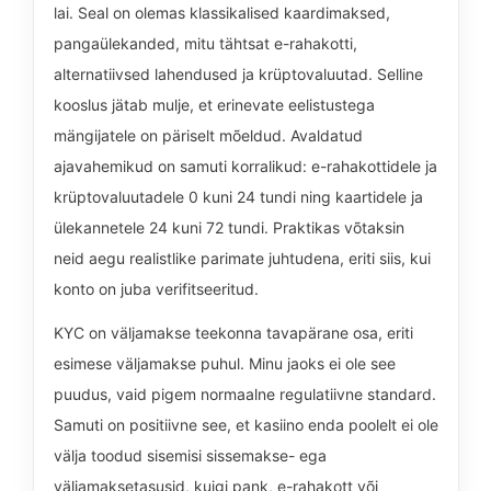
lai. Seal on olemas klassikalised kaardimaksed,
pangaülekanded, mitu tähtsat e-rahakotti,
alternatiivsed lahendused ja krüptovaluutad. Selline
kooslus jätab mulje, et erinevate eelistustega
mängijatele on päriselt mõeldud. Avaldatud
ajavahemikud on samuti korralikud: e-rahakottidele ja
krüptovaluutadele 0 kuni 24 tundi ning kaartidele ja
ülekannetele 24 kuni 72 tundi. Praktikas võtaksin
neid aegu realistlike parimate juhtudena, eriti siis, kui
konto on juba verifitseeritud.
KYC on väljamakse teekonna tavapärane osa, eriti
esimese väljamakse puhul. Minu jaoks ei ole see
puudus, vaid pigem normaalne regulatiivne standard.
Samuti on positiivne see, et kasiino enda poolelt ei ole
välja toodud sisemisi sissemakse- ega
väljamaksetasusid, kuigi pank, e-rahakott või