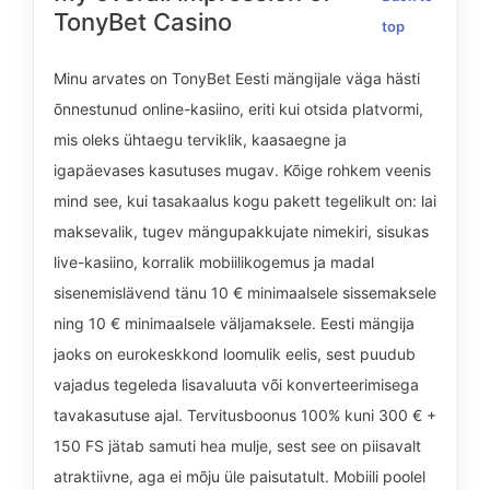
TonyBet Casino
top
Minu arvates on TonyBet Eesti mängijale väga hästi
õnnestunud online-kasiino, eriti kui otsida platvormi,
mis oleks ühtaegu terviklik, kaasaegne ja
igapäevases kasutuses mugav. Kõige rohkem veenis
mind see, kui tasakaalus kogu pakett tegelikult on: lai
maksevalik, tugev mängupakkujate nimekiri, sisukas
live-kasiino, korralik mobiilikogemus ja madal
sisenemislävend tänu 10 € minimaalsele sissemaksele
ning 10 € minimaalsele väljamaksele. Eesti mängija
jaoks on eurokeskkond loomulik eelis, sest puudub
vajadus tegeleda lisavaluuta või konverteerimisega
tavakasutuse ajal. Tervitusboonus 100% kuni 300 € +
150 FS jätab samuti hea mulje, sest see on piisavalt
atraktiivne, aga ei mõju üle paisutatult. Mobiili poolel