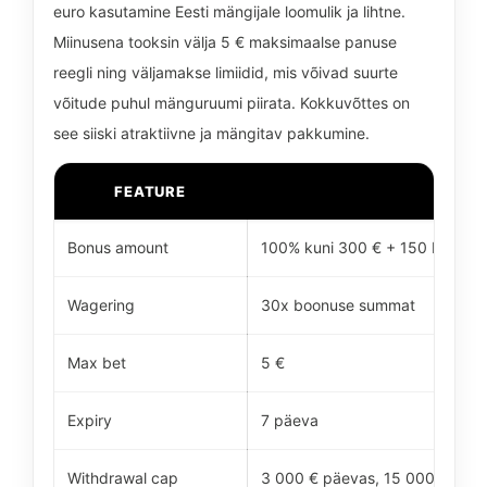
euro kasutamine Eesti mängijale loomulik ja lihtne.
Miinusena tooksin välja 5 € maksimaalse panuse
reegli ning väljamakse limiidid, mis võivad suurte
võitude puhul mänguruumi piirata. Kokkuvõttes on
see siiski atraktiivne ja mängitav pakkumine.
FEATURE
Bonus amount
100% kuni 300 € + 150 FS
Wagering
30x boonuse summat
Max bet
5 €
Expiry
7 päeva
Withdrawal cap
3 000 € päevas, 15 000 € näda