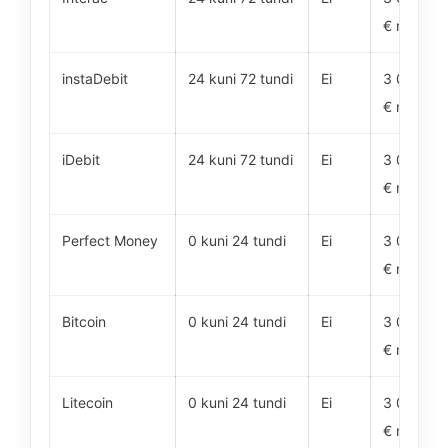
€ nädalas
instaDebit
24 kuni 72 tundi
Ei
3 000 € p
€ nädalas
iDebit
24 kuni 72 tundi
Ei
3 000 € p
€ nädalas
Perfect Money
0 kuni 24 tundi
Ei
3 000 € p
€ nädalas
Bitcoin
0 kuni 24 tundi
Ei
3 000 € p
€ nädalas
Litecoin
0 kuni 24 tundi
Ei
3 000 € p
€ nädalas