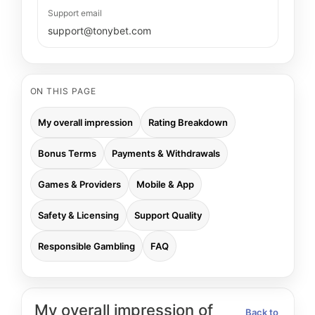
Support email
support@tonybet.com
ON THIS PAGE
My overall impression
Rating Breakdown
Bonus Terms
Payments & Withdrawals
Games & Providers
Mobile & App
Safety & Licensing
Support Quality
Responsible Gambling
FAQ
My overall impression of
Back to