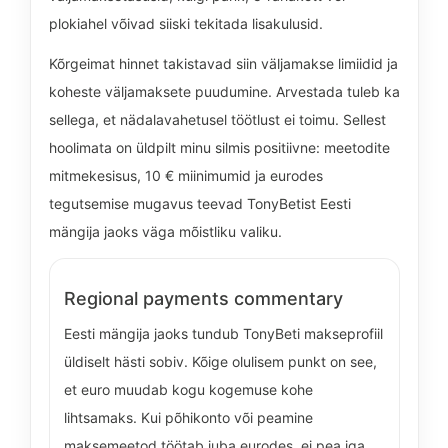
plokiahel võivad siiski tekitada lisakulusid.
Kõrgeimat hinnet takistavad siin väljamakse limiidid ja
koheste väljamaksete puudumine. Arvestada tuleb ka
sellega, et nädalavahetusel töötlust ei toimu. Sellest
hoolimata on üldpilt minu silmis positiivne: meetodite
mitmekesisus, 10 € miinimumid ja eurodes
tegutsemise mugavus teevad TonyBetist Eesti
mängija jaoks väga mõistliku valiku.
Regional payments commentary
Eesti mängija jaoks tundub TonyBeti makseprofiil
üldiselt hästi sobiv. Kõige olulisem punkt on see,
et euro muudab kogu kogemuse kohe
lihtsamaks. Kui põhikonto või peamine
maksemeetod töötab juba eurodes, ei pea iga