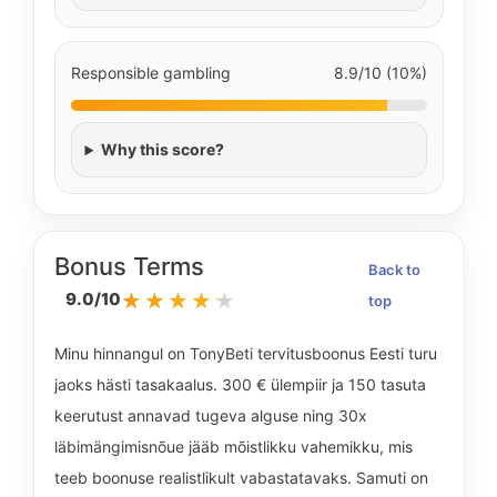
Responsible gambling
8.9/10
(10%)
Why this score?
Bonus Terms
Back to
9.0/10
top
Minu hinnangul on TonyBeti tervitusboonus Eesti turu
jaoks hästi tasakaalus. 300 € ülempiir ja 150 tasuta
keerutust annavad tugeva alguse ning 30x
läbimängimisnõue jääb mõistlikku vahemikku, mis
teeb boonuse realistlikult vabastatavaks. Samuti on