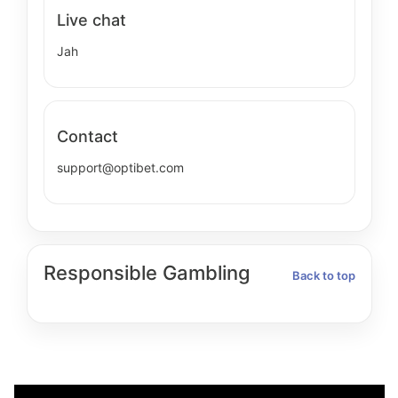
Live chat
Jah
Contact
support@optibet.com
Responsible Gambling
Back to top