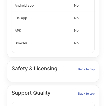
Android app
No
iOS app
No
APK
No
Browser
No
Safety & Licensing
Back to top
Support Quality
Back to top