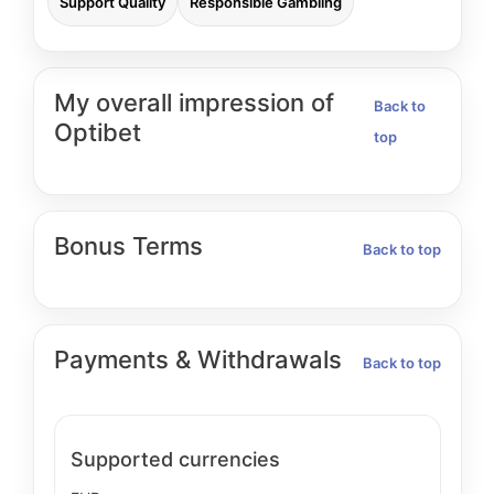
Support Quality
Responsible Gambling
My overall impression of
Back to
Optibet
top
Bonus Terms
Back to top
Payments & Withdrawals
Back to top
Supported currencies