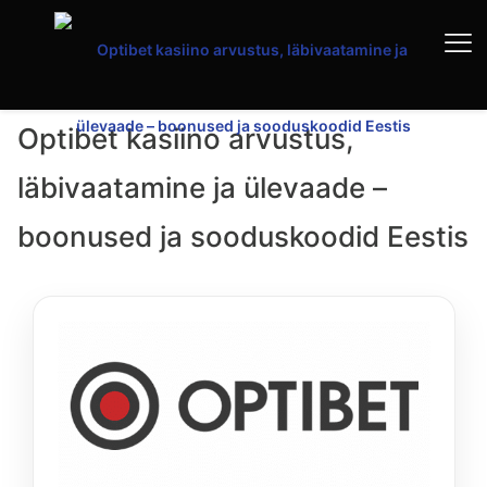
Optibet kasiino arvustus,
läbivaatamine ja ülevaade –
boonused ja sooduskoodid Eestis