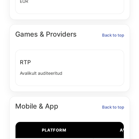
EUR
Games & Providers
Back to top
RTP
Avalikult auditeeritud
Mobile & App
Back to top
PLATFORM
AVAILA