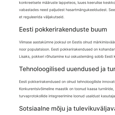
konkreetsete määruste lappeteos, luues keerulise keskko
vabastades need paljudest hasartmängukeeldudest. See 
et reguleerida väljakutseid.
Eesti pokkerirakenduste buum
Viimase aastakümne jooksul on Eestis olnud märkimisväär
noor populatsioon. Eesti pokkerirakendused on kohandanud
Lisaks, pokkeri rõhutamine kui oskustemäng sobib Eesti kul
Tehnoloogilised uuendused ja tu
Eesti pokkerirakendused on olnud tehnoloogiliste innovat
Konkurentsivõimeline maastik on toonud kaasa turniiride,
turvaprotokollide integreerimine loonud usaldust kasuta
Sotsiaalne mõju ja tulevikuvälja