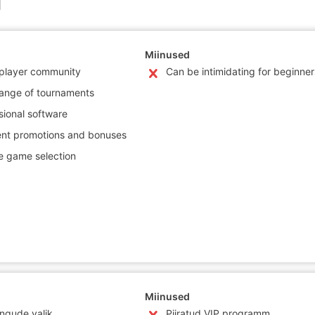
d
Miinused
player community
Can be intimidating for beginner
ange of tournaments
sional software
nt promotions and bonuses
e game selection
Miinused
ngude valik
Piiratud VIP programm