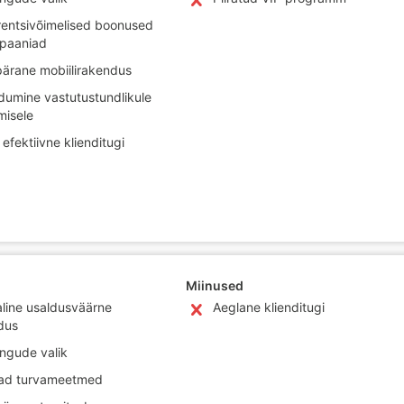
entsivõimelised boonused
mpaaniad
ärane mobiilirakendus
umine vastutustundlikule
misele
a efektiivne klienditugi
Miinused
aline usaldusväärne
Aeglane klienditugi
dus
ngude valik
ad turvameetmed