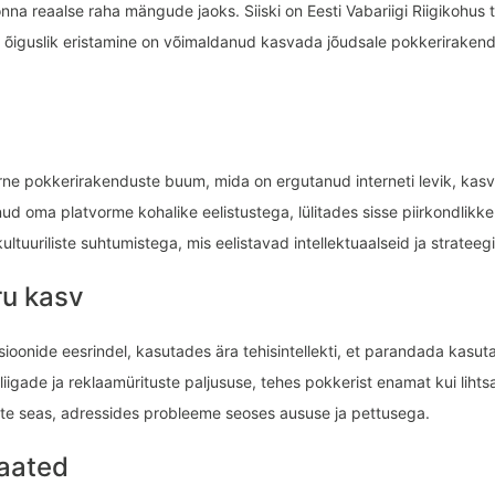
nna reaalse raha mängude jaoks. Siiski on Eesti Vabariigi Riigikohu
õiguslik eristamine on võimaldanud kasvada jõudsale pokkeriraken
ne pokkerirakenduste buum, mida on ergutanud interneti levik, kasvav
 oma platvorme kohalike eelistustega, lülitades sisse piirkondlikke 
tuuriliste suhtumistega, mis eelistavad intellektuaalseid ja strateegi
ru kasv
sioonide eesrindel, kasutades ära tehisintellekti, et parandada kasu
 liigade ja reklaamürituste paljususe, tehes pokkerist enamat kui lih
jate seas, adressides probleeme seoses aususe ja pettusega.
vaated