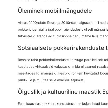
Üleminek mobiilmängudele
Alates 2000ndate lõpust ja 2010ndate algusest, mil nuti
pokkerit igal ajal ja igal pool, laiendades oluliselt mäng
tutvustasid arendajad funktsioone nagu mitme laua mäng
Sotsiaalsete pokkerirakenduste 
Reaalse raha pokkerirakenduste kasvuga paralleelselt tek
kasutades virtuaalseid valuutasid, mida ei saanud reaal
meelitades ligi mängijaid, kes olid rohkem huvitatud lõb
publikule ja muutes selle avalikku tajumist.
Õiguslik ja kultuuriline maastik E
Eesti kaasatus pokkerirakendustesse on kujundatud keeru