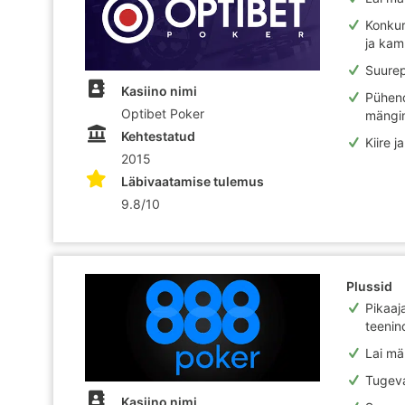
Konkur
ja ka
Suurep
Kasiino nimi
Pühend
Optibet Poker
mängi
Kehtestatud
Kiire j
2015
Läbivaatamise tulemus
9.8/10
Plussid
Pikaaj
teenin
Lai mä
Tugev
Kasiino nimi