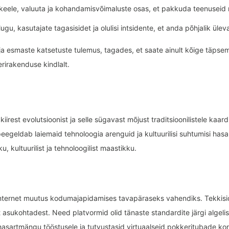
eele, valuuta ja kohandamisvõimaluste osas, et pakkuda teenuseid 
gu, kasutajate tagasisidet ja olulisi intsidente, et anda põhjalik ül
ö ja esmaste katsetuste tulemus, tagades, et saate ainult kõige täps
erirakenduse kindlalt.
irest evolutsioonist ja selle sügavast mõjust traditsioonilistele ka
egeldab laiemaid tehnoloogia arenguid ja kultuurilisi suhtumisi has
u, kultuurilist ja tehnoloogilist maastikku.
internet muutus kodumajapidamises tavapäraseks vahendiks. Tekkisi
asukohtadest. Need platvormid olid tänaste standardite järgi algeli
hasartmängu tööstusele ja tutvustasid virtuaalseid pokkeritubade kon