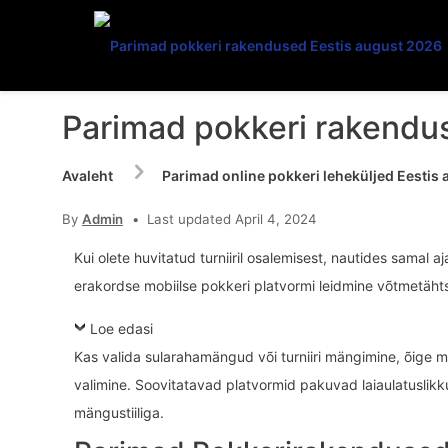
Parimad pokkeri rakendu
Avaleht
Parimad online pokkeri leheküljed Eestis
By
Admin
•
Last updated April 4, 2024
Kui olete huvitatud turniiril osalemisest, nautides samal
erakordse mobiilse pokkeri platvormi leidmine võtmetäht
Loe edasi
Kas valida sularahamängud või turniiri mängimine, õige mo
valimine. Soovitatavad platvormid pakuvad laiaulatuslikk
mängustiiliga.