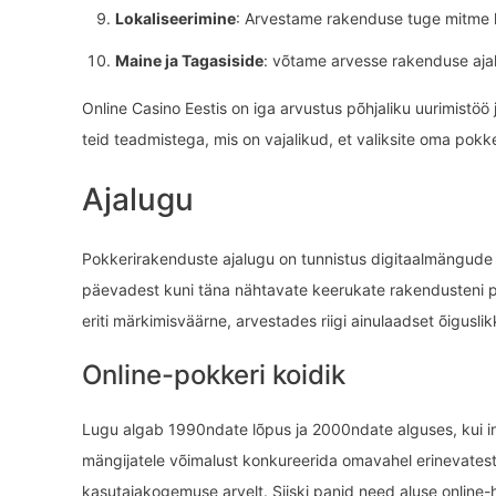
Lokaliseerimine
: Arvestame rakenduse tuge mitme k
Maine ja Tagasiside
: võtame arvesse rakenduse ajalu
Online Casino Eestis on iga arvustus põhjaliku uurimistö
teid teadmistega, mis on vajalikud, et valiksite oma pokk
Ajalugu
Pokkerirakenduste ajalugu on tunnistus digitaalmängude ki
päevadest kuni täna nähtavate keerukate rakendusteni pe
eriti märkimisväärne, arvestades riigi ainulaadset õiguslikk
Online-pokkeri koidik
Lugu algab 1990ndate lõpus ja 2000ndate alguses, kui 
mängijatele võimalust konkureerida omavahel erinevatest 
kasutajakogemuse arvelt. Siiski panid need aluse online-