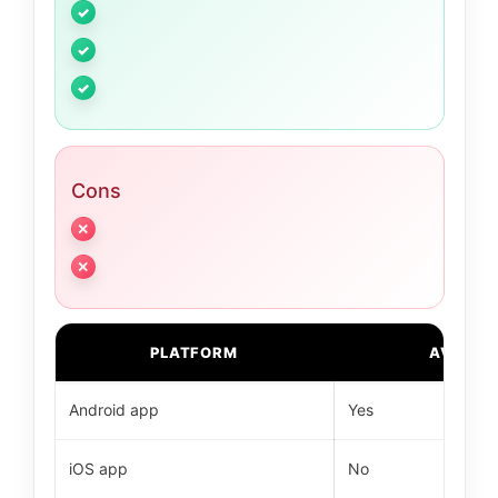
Cons
PLATFORM
AVAILA
Android app
Yes
iOS app
No