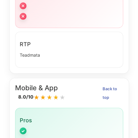
RTP
Teadmata
Mobile & App
Back to
8.0/10
top
Pros