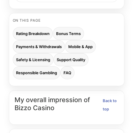
ON THIS PAGE
Rating Breakdown
Bonus Terms
Payments & Withdrawals
Mobile & App
Safety & Licensing
Support Quality
Responsible Gambling
FAQ
My overall impression of
Back to
Bizzo Casino
top