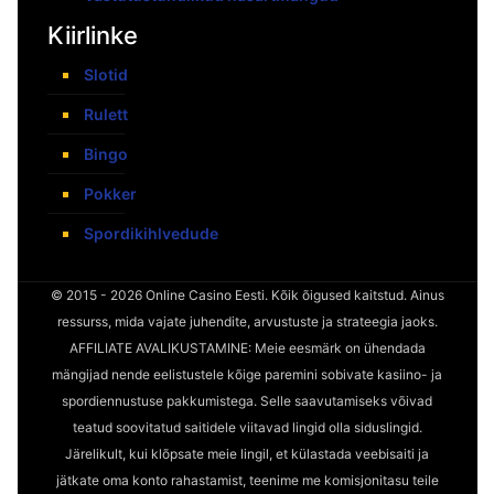
Kiirlinke
Slotid
Rulett
Bingo
Pokker
Spordikihlvedude
© 2015 - 2026 Online Casino Eesti. Kõik õigused kaitstud. Ainus
ressurss, mida vajate juhendite, arvustuste ja strateegia jaoks.
AFFILIATE AVALIKUSTAMINE: Meie eesmärk on ühendada
mängijad nende eelistustele kõige paremini sobivate kasiino- ja
spordiennustuse pakkumistega. Selle saavutamiseks võivad
teatud soovitatud saitidele viitavad lingid olla siduslingid.
Järelikult, kui klõpsate meie lingil, et külastada veebisaiti ja
jätkate oma konto rahastamist, teenime me komisjonitasu teile