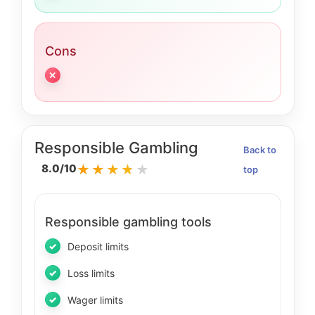
Cons
Responsible Gambling
Back to
8.0/10
top
Responsible gambling tools
Deposit limits
Loss limits
Wager limits