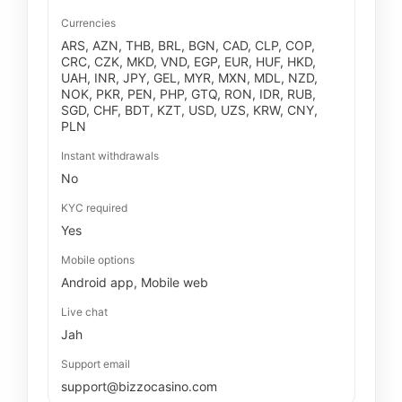
Currencies
ARS, AZN, THB, BRL, BGN, CAD, CLP, COP,
CRC, CZK, MKD, VND, EGP, EUR, HUF, HKD,
UAH, INR, JPY, GEL, MYR, MXN, MDL, NZD,
NOK, PKR, PEN, PHP, GTQ, RON, IDR, RUB,
SGD, CHF, BDT, KZT, USD, UZS, KRW, CNY,
PLN
Instant withdrawals
No
KYC required
Yes
Mobile options
Android app, Mobile web
Live chat
Jah
Support email
support@bizzocasino.com