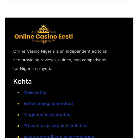
Online Casino Nigeria is an independent editorial
site providing reviews, guides, and comparisons
for Nigerian players.
Kohta
Meie kohta
Võtke meiega ühendust
Tingimused ja nõuded
Privaatsus ja küpsiste poliitika
Vastutustundlikud hasartmängud