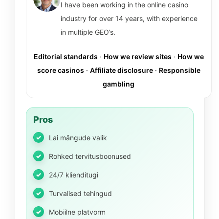
I have been working in the online casino
industry for over 14 years, with experience
in multiple GEO’s.
Editorial standards
·
How we review sites
·
How we
score casinos
·
Affiliate disclosure
·
Responsible
gambling
Pros
Lai mängude valik
Rohked tervitusboonused
24/7 klienditugi
Turvalised tehingud
Mobiilne platvorm