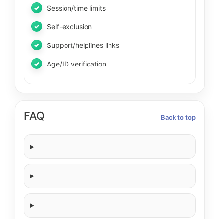
Session/time limits
Self-exclusion
Support/helplines links
Age/ID verification
FAQ
Back to top