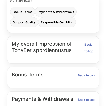
ON THIS PAGE
Bonus Terms
Payments & Withdrawals
Support Quality
Responsible Gambling
My overall impression of
Back
TonyBet spordiennustus
to top
Bonus Terms
Back to top
Payments & Withdrawals
Back to top