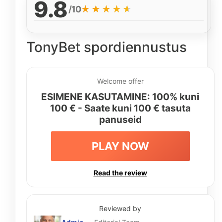
9.8
/10
TonyBet spordiennustus
Welcome offer
ESIMENE KASUTAMINE: 100% kuni
100 € - Saate kuni 100 € tasuta
panuseid
PLAY NOW
Read the review
Reviewed by