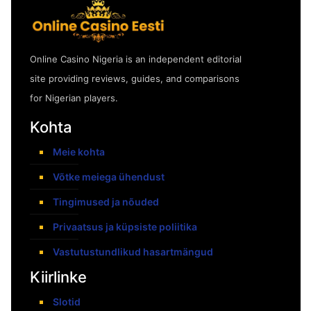
Online Casino Nigeria is an independent editorial
site providing reviews, guides, and comparisons
for Nigerian players.
Kohta
Meie kohta
Võtke meiega ühendust
Tingimused ja nõuded
Privaatsus ja küpsiste poliitika
Vastutustundlikud hasartmängud
Kiirlinke
Slotid